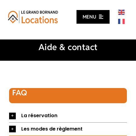
Passer
au
MENU
contenu
CHALET LE 4
Aide & contact
TOUTES NOS LOCATIONS
BONS PLANS
AIDE & CONTACT
FAQ
La réservation
Les modes de règlement