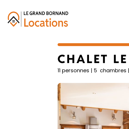
Passer
au
contenu
CHALET LE 4
TOUTES NOS LOCATIONS
CHALET LE
BONS PLANS
11 personnes | 5 chambres |
AIDE & CONTACT