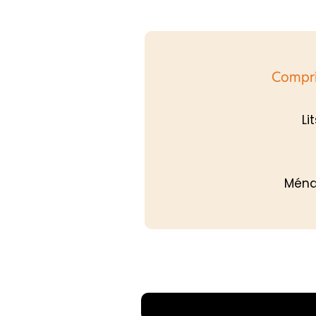
Compri
Li
Ména