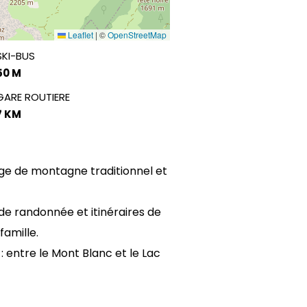
Leaflet
|
©
OpenStreetMap
SKI-BUS
50 M
GARE ROUTIERE
7 KM
age de montagne traditionnel et
 de randonnée et itinéraires de
famille.
 entre le Mont Blanc et le Lac