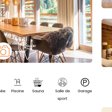
née
Piscine
Sauna
Salle de
Garage
sport